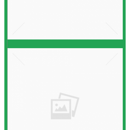
רווח הון
אם
קרא עוד ←