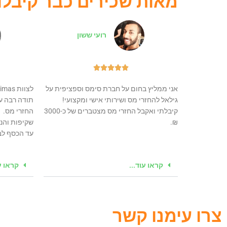
מאות שכירים כבר קיבלו
רועי ששון





אני ממליץ בחום על חברת סימס וספציפית על
לצוות Simas הנפלאים.
גילאל להחזרי מס ושירותי אישי ומקצועי!
תודה רבה על
קיבלתי ואקבל החזרי מס מצטברים של כ-3000
החזרי מס.
₪.
שקיפות והנ
עד הכסף לבנ
קראו עוד...
קראו עו
צרו עימנו קשר