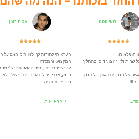
 החזר בזכותנו – הנה מה שהם
רועי זוסמן
אביה רצון










הי, רציתי להודות לך ולצוות סימאס על ה
 שרות וליווי יוצאי דופן בתהליך
המקצועי והמסור!
אני שכיר כל חיי, ותיק ההשקעות שלי מנוה
גשה של הדברים לאורך כל הדרך…
בבנק, אז פנייה לרואה חשבון מעולם לא ה
ק!!!!
בשבילי אופציה.
ד...
קראו עוד...