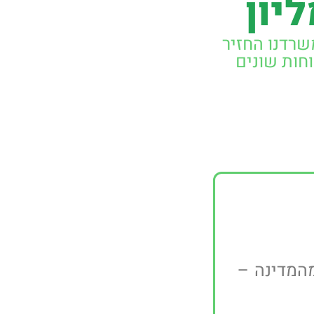
יון
רדנו החזיר
חות שונים
 מהמדינה –