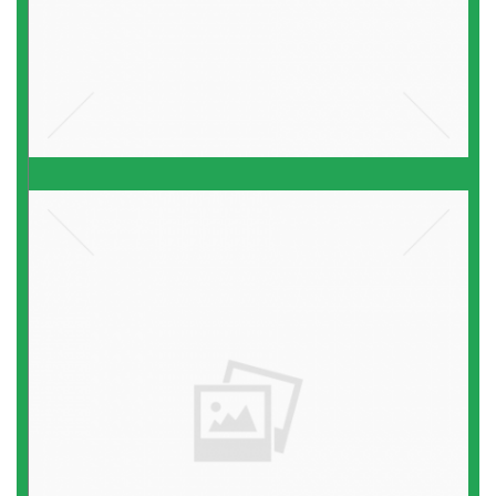
רווח הון
אם
קרא עוד ←