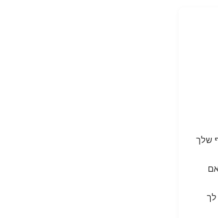
ף שלך
אם
לך