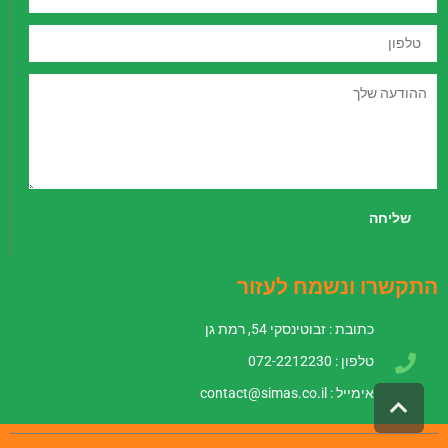
טלפון
ההודעה
שלך
שליחה
התקשרו ונשמח לעזור
כתובת : זבוטינסקי 54, רמת גן
טלפון : 072-2212230
אימייל :
contact@simas.co.il
גלילה
לראש
העמוד