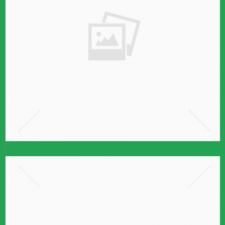
רווח הון
אם
קרא עוד ←