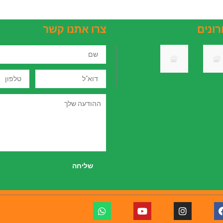
רונים
צרו אתנו קשר
שם
דוא"ל
טלפון
רווח
חוק
ההודעה
הון
הגדלת
שלך
נקודות
אם
זיכוי
להורים
קרא
במס
עוד
הכנסה
שליחה
←
2022
ב18.05.2022
קרא