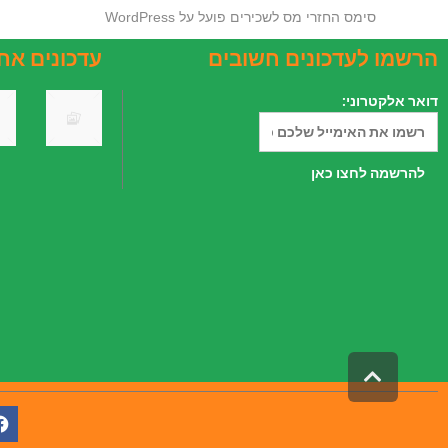
סימס החזרי מס לשכירים פועל על
WordPress
הרשמו לעדכונים חשובים
עדכונים אח
דואר אלקטרוני:
הורים
לילדים
נטולי
יכולת
במידה
קרא
עוד
גלילה
←
לראש
העמוד