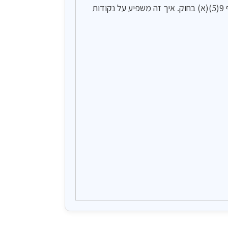
מה זה "יחיד מוטב"? אדם או בן/בת זוגו שהגיעו לגיל פרישה. אדם או בן/בת זוגו שהם עיוורים או נכים לפי ההגדרה בסעיף 9(5)(א) בחוק. איך זה משפיע על נקודות