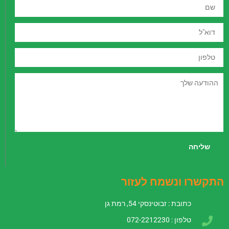
שם
ב18.05.2022
דוא"ל
קרא עוד ←
טלפון
ההודעה
שלך
שליחה
התקשרו ונשמח לעזור
כתובת : זבוטינסקי 54, רמת גן
טלפון : 072-2212230