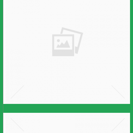
קרא עוד ←
רווח הון
אם